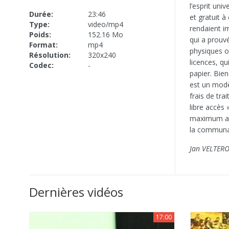
l’esprit univ
Durée:
23:46
et gratuit à
Type:
video/mp4
rendaient im
Poids:
152.16 Mo
qui a prouvé
Format:
mp4
physiques o
Résolution:
320x240
licences, qu
Codec:
-
papier. Bie
est un modèl
frais de tra
libre accès »
maximum aux
la communau
Jan VELTER
Dernières vidéos
17:00