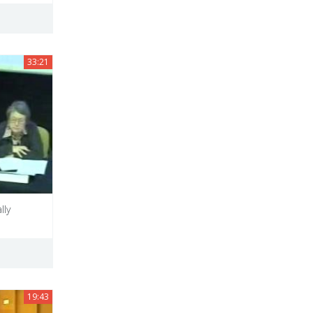
33:21
lly
19:43