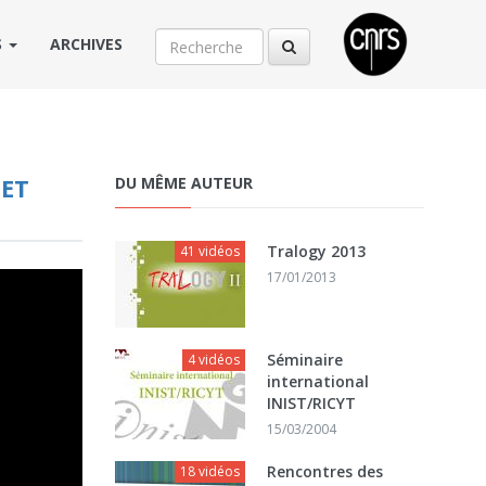
S
ARCHIVES
 ET
DU MÊME AUTEUR
Tralogy 2013
41 vidéos
17/01/2013
Séminaire
4 vidéos
international
INIST/RICYT
15/03/2004
Rencontres des
18 vidéos