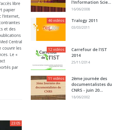
l'Information Scie...
l’accès libre
16/06/2008
rt papier
l’Internet,
Tralogy 2011
46 vidéos
 contraintes
03/03/2011
s et des
publications
oMed Central
 couvrir les
Carrefour de l'IST
12 vidéos
nces. Le «
2014
pact
25/11/2014
portés par
2ème journée des
11 vidéos
documentalistes du
CNRS - juin 20...
18/06/2002
23:05