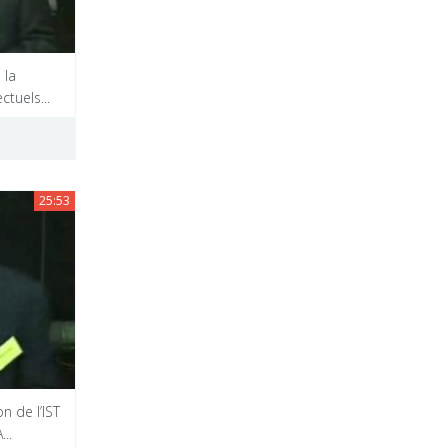
 la
tuels...
25:53
n de l’IST
..