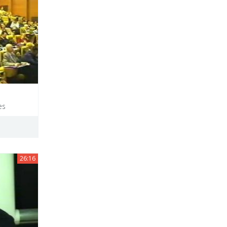
es
26:16