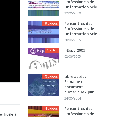
Professionels de
l'Information Scie...
22/06/2009
Rencontres des
19 vidéos
Professionels de
l'Information Scie...
20/06/2005
I-Expo 2005
1 vidéo
02/06/2005
Libre accès :
18 vidéos
Semaine du
document
numérique - juin...
24/06/2004
Rencontres des
14 vidéos
Professionels de
er fidèle à