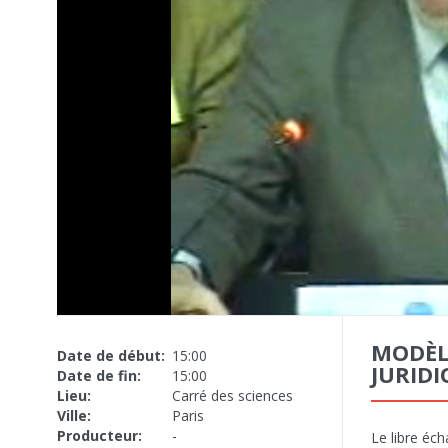
MODÈL
Date de début:
15:00
JURIDI
Date de fin:
15:00
Lieu:
Carré des sciences
Ville:
Paris
Producteur:
-
Le libre éch