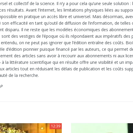
ersel et collectif de la science. Il n’y a pour cela qu’une seule solution : 
 ces résultats. Avant l’Internet, les limitations physiques liées au suppo
possible en pratique un accès libre et universel. Mais désormais, avec 
 son efficacité en tant qu’outil de diffusion de l’information, de telles
nt disparu. Il ne reste que les modèles économiques des abonnement
i sont des vestiges de l’époque où ils répondaient aux impératifs des 
n entendu, on ne peut pas ignorer que l’édition entraîne des coûts. Bi
e d’édition pionnier puisque financé par les auteurs, ce qui permet de
itement des articles sans avoir à recourir aux abonnements ni aux lice
 à la littérature scientifique qui en résulte offre une visibilité et un im
 articles tout en réduisant les délais de publication et les coûts sup
té de la recherche.
OP
12:39