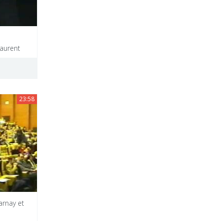
Laurent
23:58
arnay et