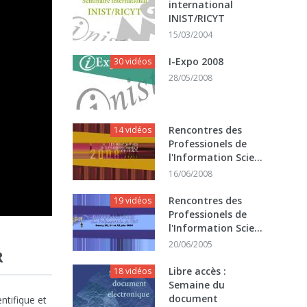
international
INIST/RICYT
15/03/2004
I-Expo 2008
30 vidéos
28/05/2008
Rencontres des
14 vidéos
Professionels de
l'Information Scie...
16/06/2008
Rencontres des
19 vidéos
Professionels de
l'Information Scie...
20/06/2005
R
Libre accès :
18 vidéos
Semaine du
document
ntifique et