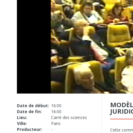
MODÈL
Date de début:
16:00
JURIDI
Date de fin:
16:00
Lieu:
Carré des sciences
Ville:
Paris
Producteur:
-
Cette commun