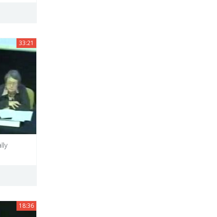
33:21
lly
18:36