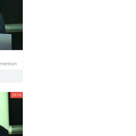
ervention
26:16