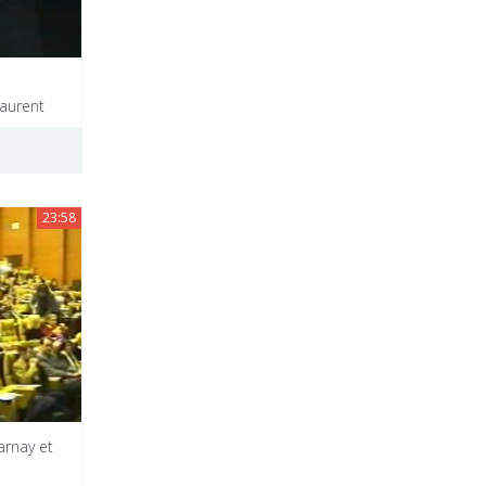
Laurent
23:58
arnay et