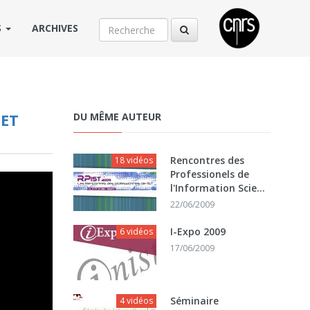
S
ARCHIVES
 ET
DU MÊME AUTEUR
Rencontres des
18 vidéos
Professionels de
l'Information Scie...
22/06/2009
I-Expo 2009
6 vidéos
17/06/2009
Séminaire
4 vidéos