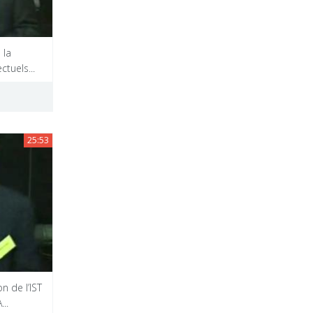
 la
tuels...
25:53
n de l’IST
..