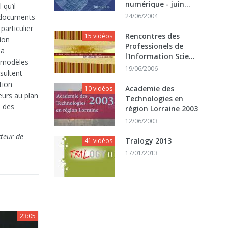
numérique - juin...
qu’il
24/06/2004
s documents
articulier
Rencontres des
15 vidéos
ion
Professionels de
la
l'Information Scie...
s modèles
19/06/2006
sultent
tion
Academie des
10 vidéos
eurs au plan
Technologies en
é des
région Lorraine 2003
12/06/2003
cteur de
Tralogy 2013
41 vidéos
17/01/2013
23:05