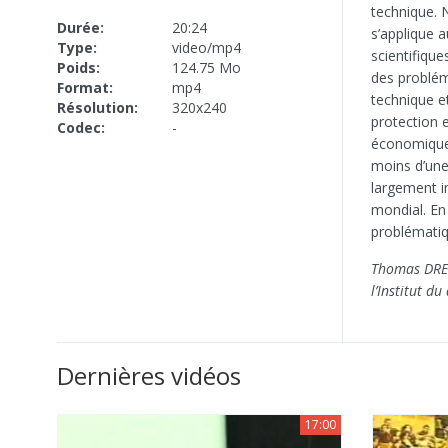
technique. N
Durée:
20:24
s’applique 
Type:
video/mp4
scientifiqu
Poids:
124.75 Mo
des problém
Format:
mp4
technique e
Résolution:
320x240
protection e
Codec:
-
économiques
moins d’une 
largement i
mondial. En 
problématiq
Thomas DREIE
l’Institut d
Dernières vidéos
17:00