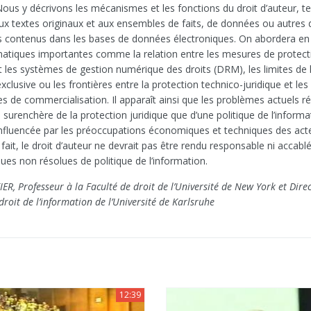
ous y décrivons les mécanismes et les fonctions du droit d’auteur, tel 
aux textes originaux et aux ensembles de faits, de données ou autre
es contenus dans les bases de données électroniques. On abordera en p
atiques importantes comme la relation entre les mesures de protect
t les systèmes de gestion numérique des droits (DRM), les limites de 
xclusive ou les frontières entre la protection technico-juridique et le
 de commercialisation. Il apparaît ainsi que les problèmes actuels ré
surenchère de la protection juridique que d’une politique de l’informa
nfluencée par les préoccupations économiques et techniques des act
fait, le droit d’auteur ne devrait pas être rendu responsable ni accabl
ues non résolues de politique de l’information.
R, Professeur à la Faculté de droit de l’Université de New York et Dire
u droit de l’information de l’Université de Karlsruhe
12:39