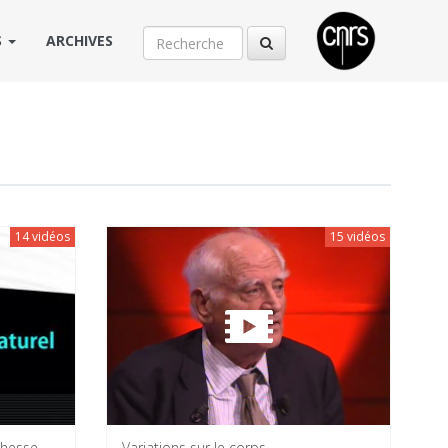
S
ARCHIVES
14 vidéos
15 vidéos
chesse
Variations sur le corps