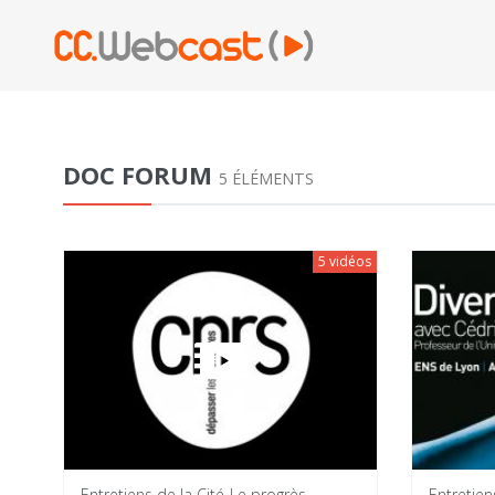
DOC FORUM
5 ÉLÉMENTS
5 vidéos
Entretiens de la Cité-Le progrès,
Entretiens