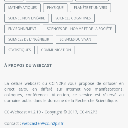
MATHÉMATIQUES
PHYSIQUE
PLANÈTE ET UNIVERS
SCIENCE NON LINÉAIRE
SCIENCES COGNITIVES
ENVIRONNEMENT
SCIENCES DE L'HOMME ET DE LA SOCIÉTÉ
SCIENCES DE L'INGÉNIEUR
SCIENCES DU VIVANT
STATISTIQUES
COMMUNICATION
À PROPOS DU WEBCAST
La cellule webcast du CCIN2P3 vous propose de diffuser en
direct et/ou en différé sur internet vos manifestations,
colloques, conférences. Attention, ce service est réservé au
domaine public dans le domaine de la Recherche Scientifique.
CC-Webcast v1.2.19 - Copyright © 2017, CC-IN2P3
Contact :
webcaster@cc.in2p3.fr