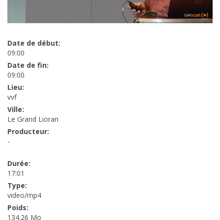
Date de début:
09:00
Date de fin:
09:00
Lieu:
vvf
Ville:
Le Grand Lioran
Producteur:
-
Durée:
17:01
Type:
video/mp4
Poids:
134.26 Mo