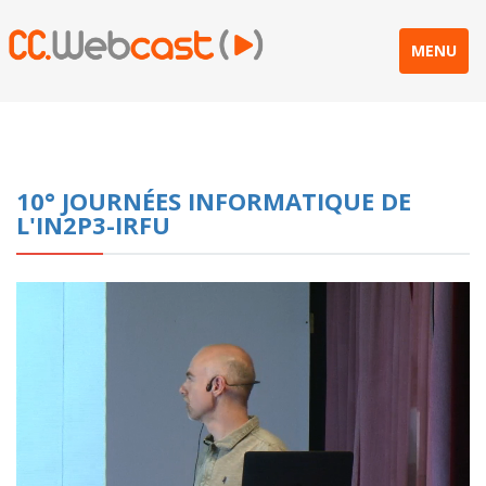
MENU
10° JOURNÉES INFORMATIQUE DE
L'IN2P3-IRFU