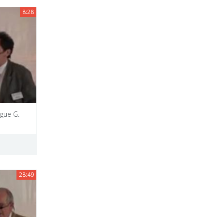
8:28
igue G.
28:49