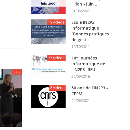
Fillon - juin...
01/06/2007
Ecole IN2P3
19 vidéos
informatique
"Bonnes pratiques
de gest...
10/10/2011
10° Journées
37 vidéos
Informatique de
l'IN2P3-IRFU
3:02
26/09/2016
50 ans de l'IN2P3 -
8 vidéos
CPPM
04/06/2021