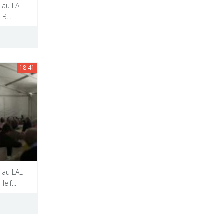
 au LAL
B...
18:41
 au LAL
elf...