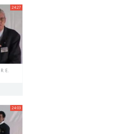
24:27
R. E.
24:03