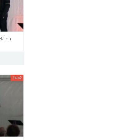
elà du
14:42