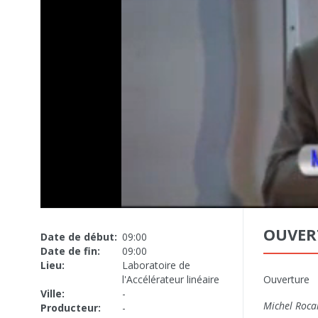
OUVER
Date de début:
09:00
Date de fin:
09:00
Lieu:
Laboratoire de
l'Accélérateur linéaire
Ouverture
Ville:
-
Michel Roca
Producteur:
-