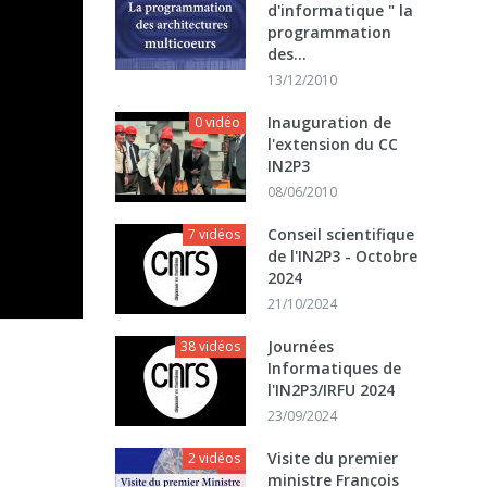
d'informatique " la
programmation
des...
13/12/2010
Inauguration de
0 vidéo
l'extension du CC
IN2P3
08/06/2010
Conseil scientifique
7 vidéos
de l'IN2P3 - Octobre
2024
21/10/2024
Journées
38 vidéos
Informatiques de
l'IN2P3/IRFU 2024
23/09/2024
Visite du premier
2 vidéos
ministre François