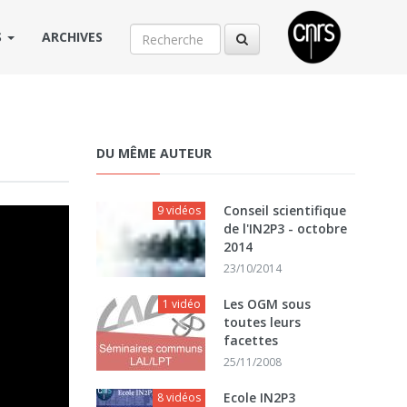
S
ARCHIVES
DU MÊME AUTEUR
Conseil scientifique
9 vidéos
de l'IN2P3 - octobre
2014
23/10/2014
Les OGM sous
1 vidéo
toutes leurs
facettes
25/11/2008
Ecole IN2P3
8 vidéos