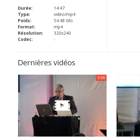
Durée:
14:47
Type:
video/mp4
Poids:
54.48 Mo
Format:
mp4
Résolution:
320x240
Codec:
-
Dernières vidéos
5:58