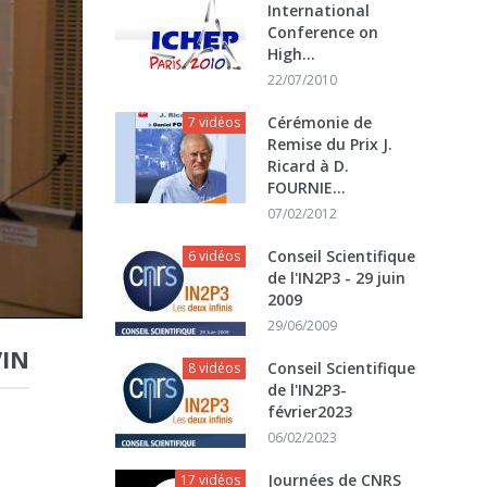
International
Conference on
High...
22/07/2010
Cérémonie de
7 vidéos
Remise du Prix J.
Ricard à D.
FOURNIE...
07/02/2012
Conseil Scientifique
6 vidéos
de l'IN2P3 - 29 juin
2009
29/06/2009
VIN
Conseil Scientifique
8 vidéos
de l'IN2P3-
février2023
06/02/2023
Journées de CNRS
17 vidéos