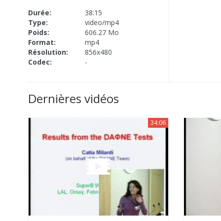
Durée:
38:15
Type:
video/mp4
Poids:
606.27 Mo
Format:
mp4
Résolution:
856x480
Codec:
-
Dernières vidéos
34:06