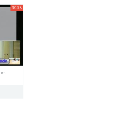
30:58
ons