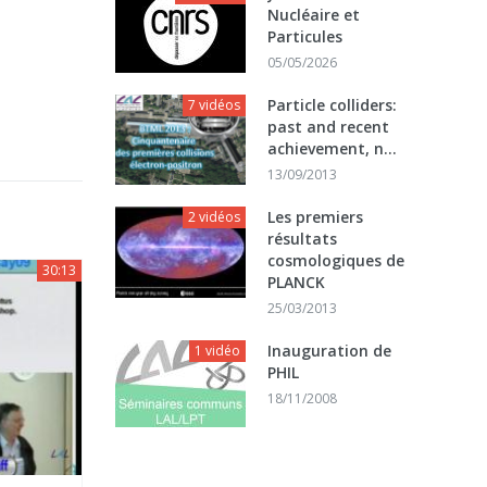
Nucléaire et
Particules
05/05/2026
Particle colliders:
7 vidéos
past and recent
achievement, n...
13/09/2013
Les premiers
2 vidéos
résultats
cosmologiques de
30:13
PLANCK
25/03/2013
Inauguration de
1 vidéo
PHIL
18/11/2008