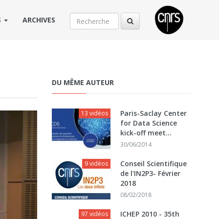
S
ARCHIVES
DU MÊME AUTEUR
Paris-Saclay Center
13 vidéos
for Data Science
kick-off meet...
30/06/2014
Conseil Scientifique
9 vidéos
de l'IN2P3- Février
2018
08/02/2018
ICHEP 2010 - 35th
97 vidéos