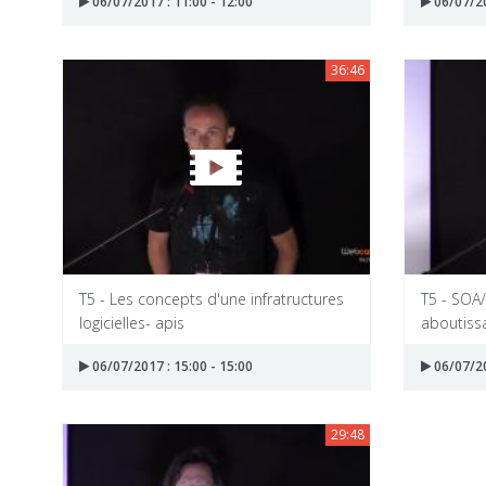
06/07/2017 : 11:00 - 12:00
06/07/20
36:46
T5 - Les concepts d'une infratructures
T5 - SOA
logicielles- apis
aboutissa
06/07/2017 : 15:00 - 15:00
06/07/20
29:48