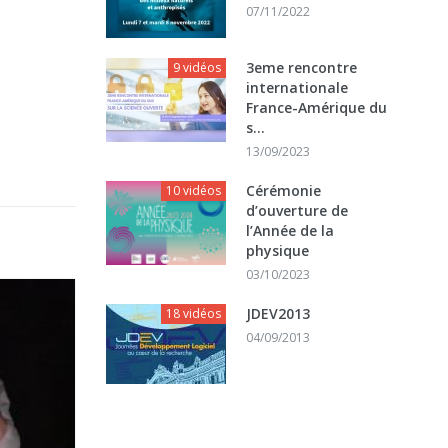
07/11/2022
3eme rencontre
9 vidéos
internationale
France-Amérique du
s...
13/09/2023
Cérémonie
10 vidéos
d’ouverture de
l’Année de la
physique
03/10/2023
JDEV2013
18 vidéos
04/09/2013