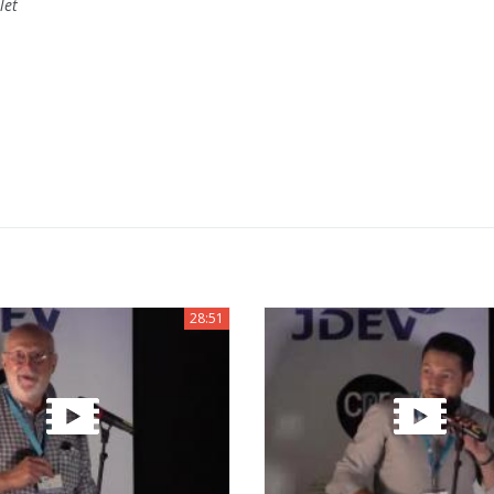
let
28:51