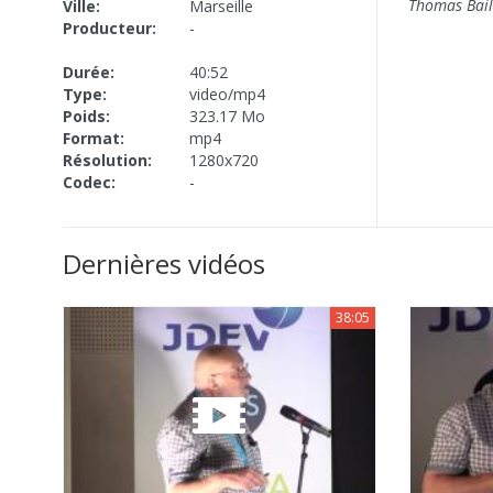
Thomas Bail
Ville:
Marseille
Producteur:
-
Durée:
40:52
Type:
video/mp4
Poids:
323.17 Mo
Format:
mp4
Résolution:
1280x720
Codec:
-
Dernières vidéos
38:05