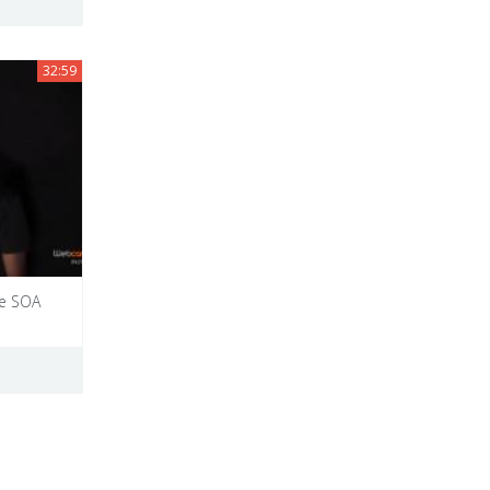
32:59
re SOA