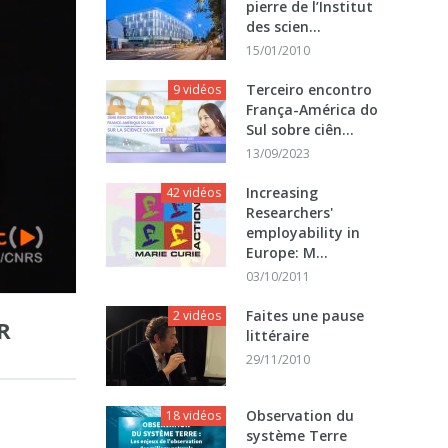
pierre de l’Institut
des scien...
15/01/2010
Terceiro encontro
9 vidéos
França-América do
Sul sobre ciên...
13/09/2023
Increasing
42 vidéos
Researchers'
employability in
Europe: M...
03/10/2011
Faites une pause
2 vidéos
R
littéraire
29/11/2010
Observation du
18 vidéos
système Terre