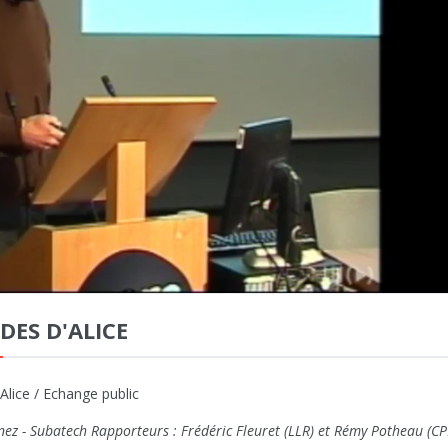
ES D'ALICE
Alice / Echange public
nez - Subatech Rapporteurs : Frédéric Fleuret (LLR) et Rémy Potheau (C