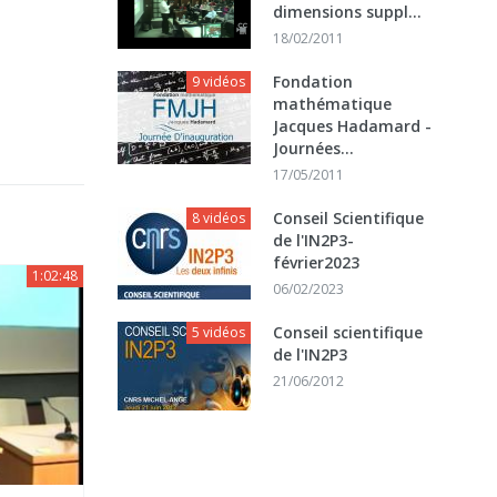
dimensions suppl...
18/02/2011
Fondation
9 vidéos
mathématique
Jacques Hadamard -
Journées...
17/05/2011
Conseil Scientifique
8 vidéos
de l'IN2P3-
février2023
1:02:48
06/02/2023
Conseil scientifique
5 vidéos
de l'IN2P3
21/06/2012