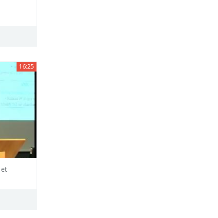
16:25
 et