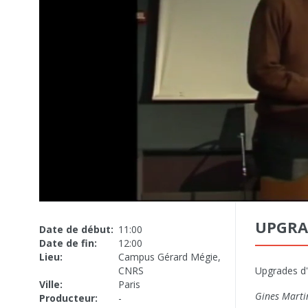
UPGRAD
Date de début:
11:00
Date de fin:
12:00
Lieu:
Campus Gérard Mégie,
CNRS
Upgrades d'
Ville:
Paris
Gines Marti
Producteur:
-