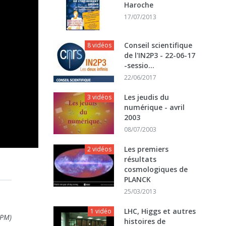
Haroche
17/07/2013
Conseil scientifique
8 vidéos
de l'IN2P3 - 22-06-17
-sessio...
22/06/2017
Les jeudis du
3 vidéos
numérique - avril
2003
08/07/2003
Les premiers
2 vidéos
résultats
cosmologiques de
PLANCK
25/03/2013
LHC, Higgs et autres
1 vidéo
PPM)
histoires de