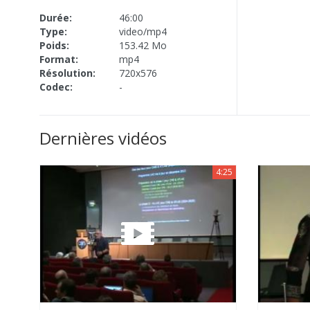
Durée:
46:00
Type:
video/mp4
Poids:
153.42 Mo
Format:
mp4
Résolution:
720x576
Codec:
-
Dernières vidéos
4:25