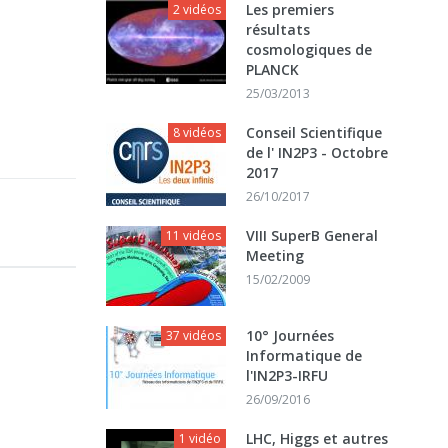
Les premiers
2 vidéos
résultats
cosmologiques de
PLANCK
25/03/2013
Conseil Scientifique
8 vidéos
de l' IN2P3 - Octobre
2017
26/10/2017
VIII SuperB General
11 vidéos
Meeting
15/02/2009
10° Journées
37 vidéos
Informatique de
l'IN2P3-IRFU
26/09/2016
LHC, Higgs et autres
1 vidéo