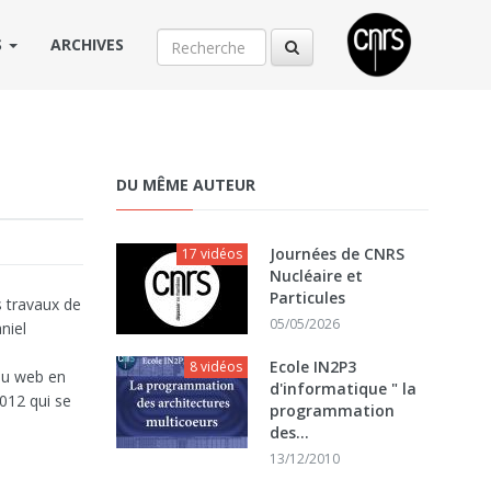
S
ARCHIVES
DU MÊME AUTEUR
Journées de CNRS
17 vidéos
Nucléaire et
Particules
s travaux de
05/05/2026
niel
Ecole IN2P3
8 vidéos
 du web en
d'informatique " la
012 qui se
programmation
des...
13/12/2010