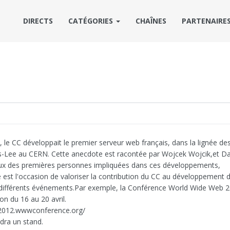
DIRECTS
CATÉGORIES
CHAÎNES
PARTENAIRE
s, le CC développait le premier serveur web français, dans la lignée de
-Lee au CERN. Cette anecdote est racontée par Wojcek Wojcik,et Da
ux des premières personnes impliquées dans ces développements,
 est l'occasion de valoriser la contribution du CC au développement
 différents événements.Par exemple, la Conférence World Wide Web 2
on du 16 au 20 avril.
2012.wwwconference.org/
ndra un stand.