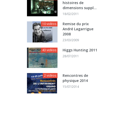
histoires de
dimensions suppl...
18/02/2011
Remise du prix
10 vidéos
André Lagarrigue
2008
23/03/2009
Higgs Hunting 2011
43 vidéos
28/07/2011
Rencontres de
2 vidéos
physique 2014
15/07/2014