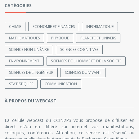
CATÉGORIES
CHIMIE
ECONOMIE ET FINANCES
INFORMATIQUE
MATHÉMATIQUES
PHYSIQUE
PLANÈTE ET UNIVERS
SCIENCE NON LINÉAIRE
SCIENCES COGNITIVES
ENVIRONNEMENT
SCIENCES DE L'HOMME ET DE LA SOCIÉTÉ
SCIENCES DE L'INGÉNIEUR
SCIENCES DU VIVANT
STATISTIQUES
COMMUNICATION
À PROPOS DU WEBCAST
La cellule webcast du CCIN2P3 vous propose de diffuser en
direct et/ou en différé sur internet vos manifestations,
colloques, conférences. Attention, ce service est réservé au
domaine public dans le domaine de la Recherche Scientifique.