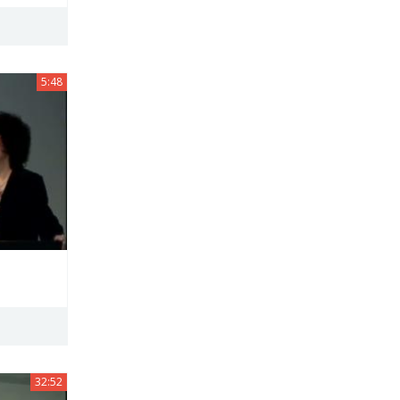
5:48
32:52