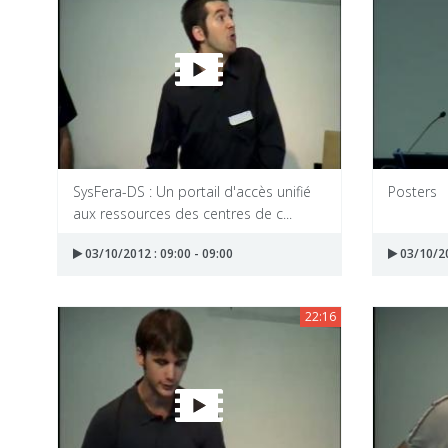
SysFera-DS : Un portail d'accès unifié
Posters
aux ressources des centres de c...
03/10/2012 : 09:00 - 09:00
03/10/20
22:16