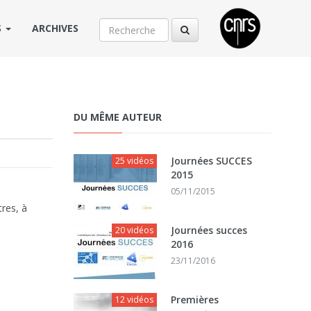
S
ARCHIVES
DU MÊME AUTEUR
Journées SUCCES
25 vidéos
2015
05/11/2015
tres, à
Journées succes
20 vidéos
2016
23/11/2016
Premières
12 vidéos