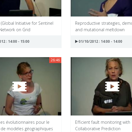
Global Initiative for Sentinel
Reproductive strategies, dem
 Network on Grid
and mutational meltdown
12 : 14:00 - 15:00
01/10/2012 : 14:00 - 14:00
26:46
es évolutionnaires pour le
Efficient fault monitoring with
e de modéles géographiques
Collaborative Prediction