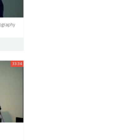
ography
33:34