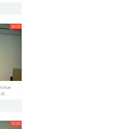
26:25
rchive
of...
32:32