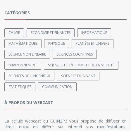
CATÉGORIES
CHIMIE
ECONOMIE ET FINANCES
INFORMATIQUE
MATHÉMATIQUES
PHYSIQUE
PLANÈTE ET UNIVERS
SCIENCE NON LINÉAIRE
SCIENCES COGNITIVES
ENVIRONNEMENT
SCIENCES DE L'HOMME ET DE LA SOCIÉTÉ
SCIENCES DE L'INGÉNIEUR
SCIENCES DU VIVANT
STATISTIQUES
COMMUNICATION
À PROPOS DU WEBCAST
La cellule webcast du CCIN2P3 vous propose de diffuser en
direct et/ou en différé sur internet vos manifestations,