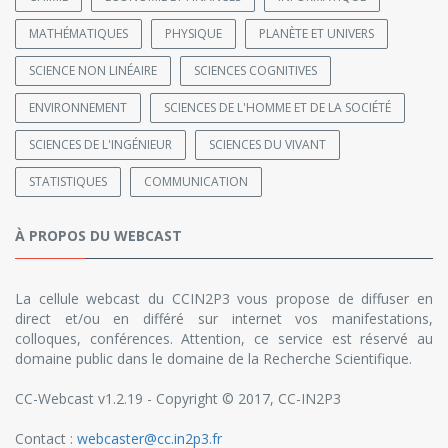
MATHÉMATIQUES
PHYSIQUE
PLANÈTE ET UNIVERS
SCIENCE NON LINÉAIRE
SCIENCES COGNITIVES
ENVIRONNEMENT
SCIENCES DE L'HOMME ET DE LA SOCIÉTÉ
SCIENCES DE L'INGÉNIEUR
SCIENCES DU VIVANT
STATISTIQUES
COMMUNICATION
À PROPOS DU WEBCAST
La cellule webcast du CCIN2P3 vous propose de diffuser en
direct et/ou en différé sur internet vos manifestations,
colloques, conférences. Attention, ce service est réservé au
domaine public dans le domaine de la Recherche Scientifique.
CC-Webcast v1.2.19 - Copyright © 2017, CC-IN2P3
Contact :
webcaster@cc.in2p3.fr