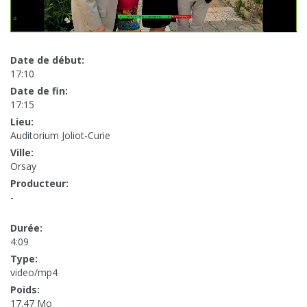
Date de début:
17:10
Date de fin:
17:15
Lieu:
Auditorium Joliot-Curie
Ville:
Orsay
Producteur:
-
Durée:
4:09
Type:
video/mp4
Poids:
17.47 Mo