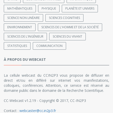
MATHÉMATIQUES
PHYSIQUE
PLANÈTE ET UNIVERS
SCIENCE NON LINÉAIRE
SCIENCES COGNITIVES
ENVIRONNEMENT
SCIENCES DE L'HOMME ET DE LA SOCIÉTÉ
SCIENCES DE L'INGÉNIEUR
SCIENCES DU VIVANT
STATISTIQUES
COMMUNICATION
À PROPOS DU WEBCAST
La cellule webcast du CCIN2P3 vous propose de diffuser en
direct et/ou en différé sur internet vos manifestations,
colloques, conférences. Attention, ce service est réservé au
domaine public dans le domaine de la Recherche Scientifique.
CC-Webcast v1.2.19 - Copyright © 2017, CC-IN2P3
Contact :
webcaster@cc.in2p3.fr