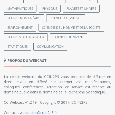
MATHÉMATIQUES
PHYSIQUE
PLANÈTE ET UNIVERS
SCIENCE NON LINÉAIRE
SCIENCES COGNITIVES
ENVIRONNEMENT
SCIENCES DE L'HOMME ET DE LA SOCIÉTÉ
SCIENCES DE L'INGÉNIEUR
SCIENCES DU VIVANT
STATISTIQUES
COMMUNICATION
À PROPOS DU WEBCAST
La cellule webcast du CCIN2P3 vous propose de diffuser en
direct et/ou en différé sur internet vos manifestations,
colloques, conférences. Attention, ce service est réservé au
domaine public dans le domaine de la Recherche Scientifique.
CC-Webcast v1.2.19 - Copyright © 2017, CC-IN2P3
Contact :
webcaster@cc.in2p3.fr