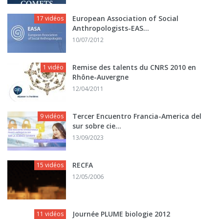
European Association of Social
17 vidéos
Anthropologists-EAS...
10/07/2012
Remise des talents du CNRS 2010 en
1 vidéo
Rhône-Auvergne
12/04/2011
Tercer Encuentro Francia-America del
9 vidéos
sur sobre cie...
13/09/2023
RECFA
15 vidéos
12/05/2006
Journée PLUME biologie 2012
11 vidéos