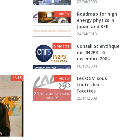
02/04/2009
Roadmap for high
1 vidéo
energy physics in
Japan and KEK
24/04/2013
Conseil Scientifique
9 vidéos
de l'IN2P3 - 6
décembre 2004
06/12/2004
18:18
Les OGM sous
1 vidéo
toutes leurs
facettes
25/11/2008