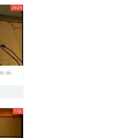
26:26
nts du
7:02