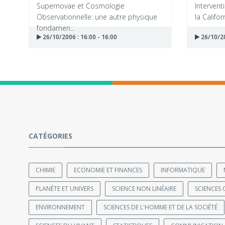
Supernovae et Cosmologie
Intervent
Observationnelle: une autre physique
la Califor
fondamen...
26/10/2006 : 16:00 - 16:00
26/10/20
CATÉGORIES
CHIMIE
ECONOMIE ET FINANCES
INFORMATIQUE
PLANÈTE ET UNIVERS
SCIENCE NON LINÉAIRE
SCIENCES 
ENVIRONNEMENT
SCIENCES DE L'HOMME ET DE LA SOCIÉTÉ