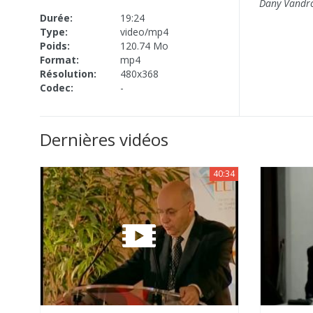
Dany Vandr
Durée:
19:24
Type:
video/mp4
Poids:
120.74 Mo
Format:
mp4
Résolution:
480x368
Codec:
-
Dernières vidéos
40:34