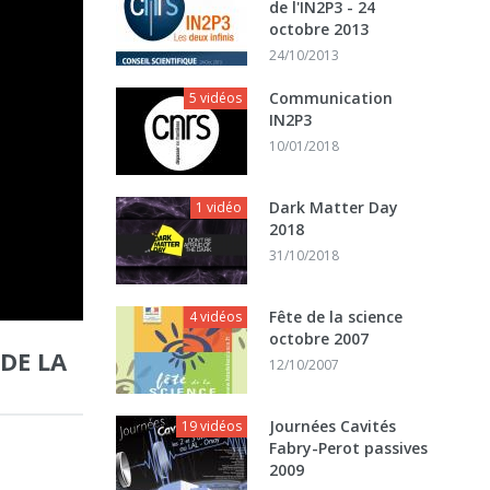
de l'IN2P3 - 24
octobre 2013
24/10/2013
Communication
5 vidéos
IN2P3
10/01/2018
Dark Matter Day
1 vidéo
2018
31/10/2018
Fête de la science
4 vidéos
octobre 2007
DE LA
12/10/2007
Journées Cavités
19 vidéos
Fabry-Perot passives
2009