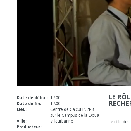
LE RÔL
Date de début:
17:00
RECHE
Date de fin:
17:00
Lieu:
Centre de Calcul IN2P3
sur le Campus de la Doua
Ville:
Villeurbanne
Le rôle des 
Producteur:
-