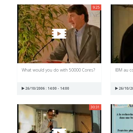
9:25
What would you do with 50000 Cores?
IBM au co
26/10/2006 : 14:00 - 14:00
26/10/20
30:31