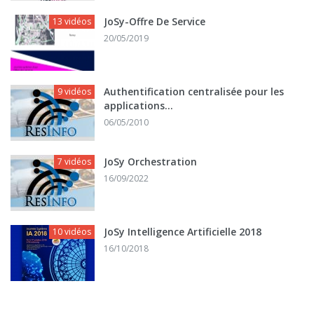
JoSy-Offre De Service
13 vidéos
20/05/2019
Authentification centralisée pour les
9 vidéos
applications...
06/05/2010
JoSy Orchestration
7 vidéos
16/09/2022
JoSy Intelligence Artificielle 2018
10 vidéos
16/10/2018