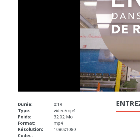
ENTRE
Durée:
0:19
Type:
video/mp4
Poids:
32.02 Mo
Format:
mp4
Résolution:
1080x1080
Codec:
-