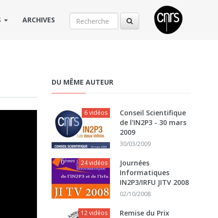
S
ARCHIVES
DU MÊME AUTEUR
Conseil Scientifique
6 vidéos
de l'IN2P3 - 30 mars
2009
30/03/2009
Journées
24 vidéos
Informatiques
IN2P3/IRFU JITV 2008
02/10/2008
Remise du Prix
12 vidéos