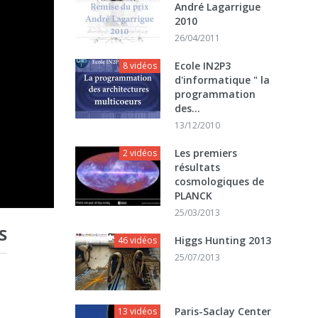
André Lagarrigue
2010
26/04/2011
Ecole IN2P3
8 vidéos
d'informatique " la
programmation
des...
13/12/2010
Les premiers
2 vidéos
résultats
cosmologiques de
PLANCK
25/03/2013
S
Higgs Hunting 2013
46 vidéos
25/07/2013
Paris-Saclay Center
13 vidéos