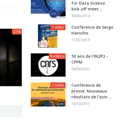
for Data Science
kick-off meet...
30/06/2014
Conférence de Serge
1 vidéo
2:58
Haroche
17/07/2013
50 ans de l'IN2P3 -
8 vidéos
CPPM
04/06/2021
Conférence de
1 vidéo
presse: Nouveaux
résultats de l’astr...
16/10/2017