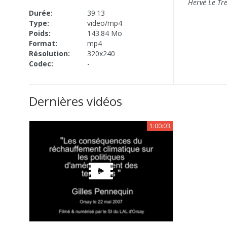
Hervé Le Tr
Durée:
39:13
Type:
video/mp4
Poids:
143.84 Mo
Format:
mp4
Résolution:
320x240
Codec:
-
Dernières vidéos
1:00:03