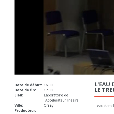
L'EAU 
Date de début:
16:00
LE TRE
Date de fin:
17:00
Lieu:
Laboratoire de
l'Accélérateur linéaire
Ville:
Orsay
L'eau dans 
Producteur:
-