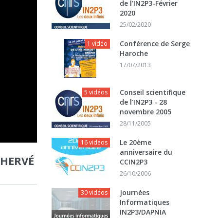
de l'IN2P3-Février
2020
25/02/2020
Conférence de Serge
1 vidéo
Haroche
17/07/2013
Conseil scientifique
5 vidéos
de l'IN2P3 - 28
novembre 2005
28/11/2005
Le 20ème
16 vidéos
anniversaire du
 HERVÉ
CCIN2P3
26/10/2006
Journées
30 vidéos
Informatiques
IN2P3/DAPNIA