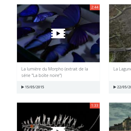
2:44
La lumière du Morpho (extrait de la
La Lagune
série "La boìte noire")
15/05/2015
22/05/2
1:33