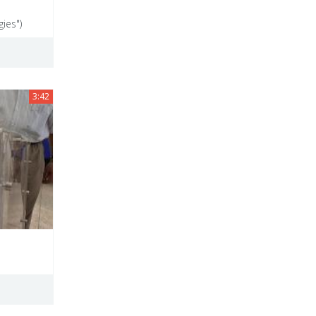
ies")
3:42