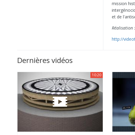
mission hist
intergénoci
et de l'anti
Réalisation
http://vide
Dernières vidéos
10:20