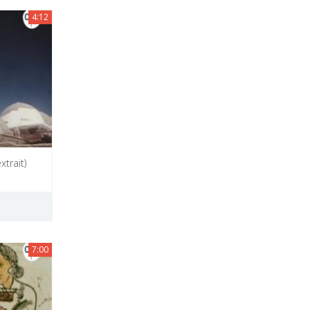
4:12
xtrait)
7:00