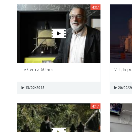
4:07
Le Cern a 60 ans
VLT, la p
13/02/2015
20/02/2
4:17