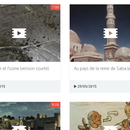
7:00
 et l'usine (version courte)
Au pays de la reine de Saba (e
015
29/05/2015
8:08