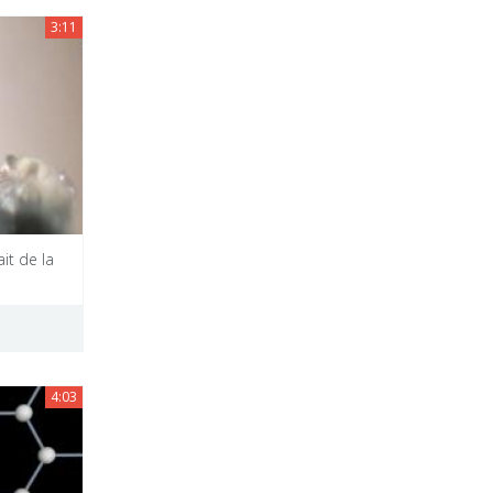
3:11
ait de la
4:03