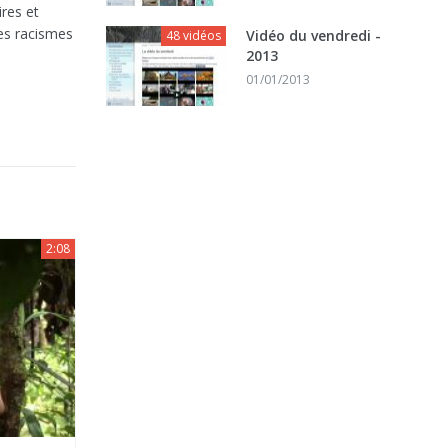
ires et
des racismes
Vidéo du vendredi -
48 vidéos
2013
01/01/2013
2:08