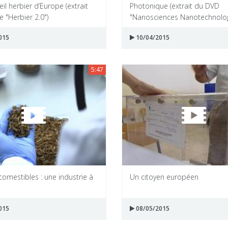
eil herbier d’Europe (extrait
Photonique (extrait du DVD
e "Herbier 2.0")
"Nanosciences Nanotechnolog
015
10/04/2015
5:47
comestibles : une industrie à
Un citoyen européen
015
08/05/2015