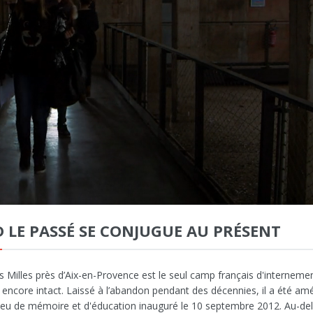
 LE PASSÉ SE CONJUGUE AU PRÉSENT
 Milles près d’Aix-en-Provence est le seul camp français d'interneme
 encore intact. Laissé à l’abandon pendant des décennies, il a été a
lieu de mémoire et d'éducation inauguré le 10 septembre 2012. Au-de