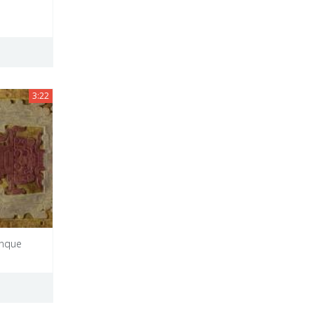
3:22
enque