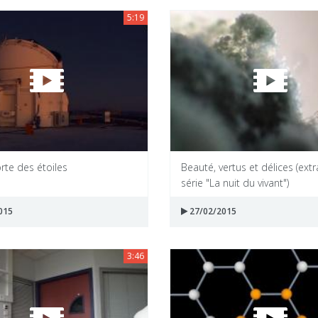
5:19
orte des étoiles
Beauté, vertus et délices (extr
série "La nuit du vivant")
015
27/02/2015
3:46