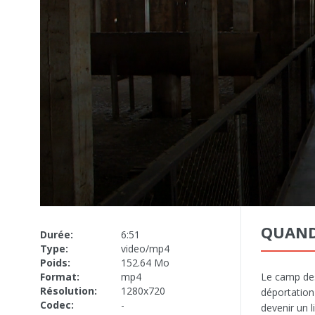
QUAND
Durée:
6:51
Type:
video/mp4
Poids:
152.64 Mo
Format:
mp4
Le camp des
Résolution:
1280x720
déportation
Codec:
-
devenir un 