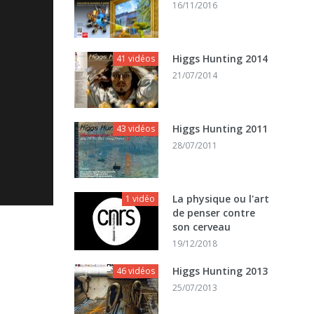
16/11/2016
Higgs Hunting 2014
41 vidéos
21/07/2014
Higgs Hunting 2011
43 vidéos
28/07/2011
La physique ou l'art
1 vidéo
de penser contre
son cerveau
19/12/2018
Higgs Hunting 2013
46 vidéos
25/07/2013