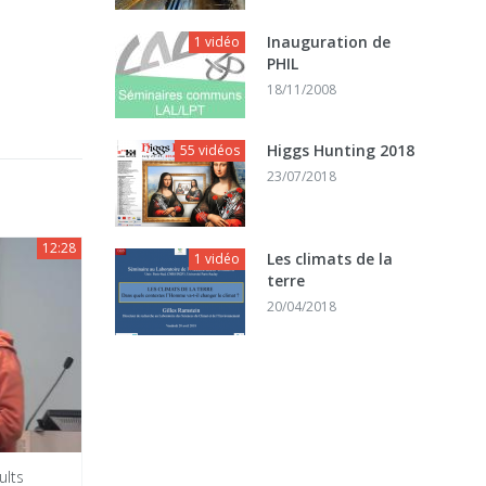
Inauguration de
1 vidéo
PHIL
18/11/2008
Higgs Hunting 2018
55 vidéos
23/07/2018
12:28
Les climats de la
1 vidéo
terre
20/04/2018
ults