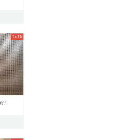
18:16
iggs