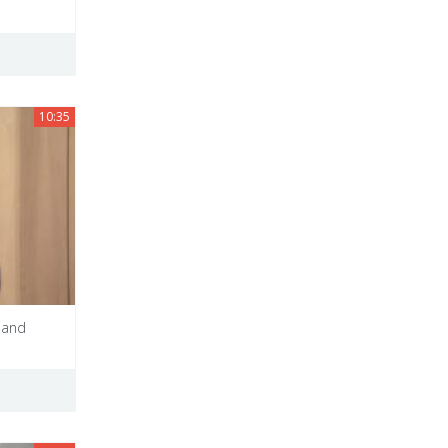
10:35
 and