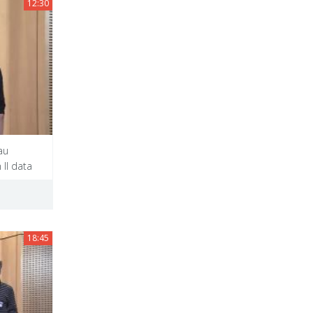
12:30
au
II data
18:45