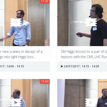
11:47
r new scalars in decays of a
SM Higgs boson to a pair of t
s into light Higgs bos...
leptons with the CMS LHC Run 
17 : 14:00 - 14:15
24/07/2017 : 14:15 - 14:30
15:09