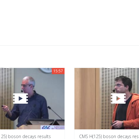
15:57
125) boson decays results
CMS H(125) boson decays res