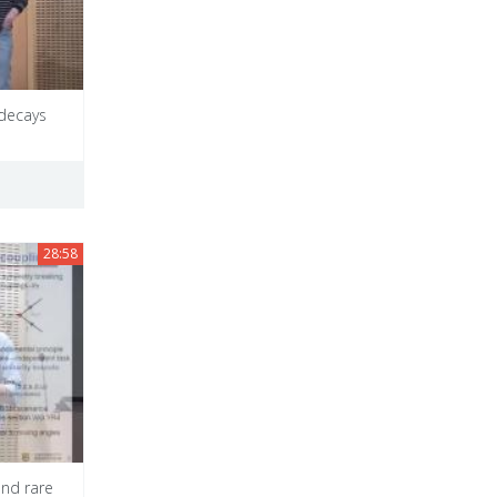
 decays
28:58
and rare