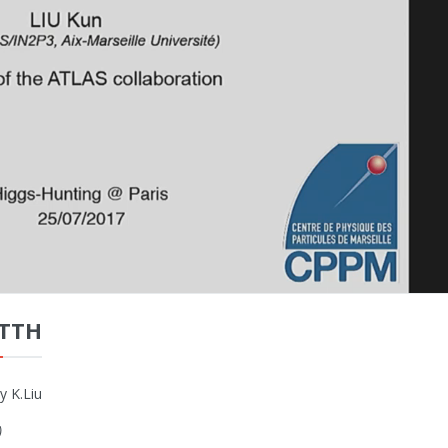
 TTH
y K.Liu
)