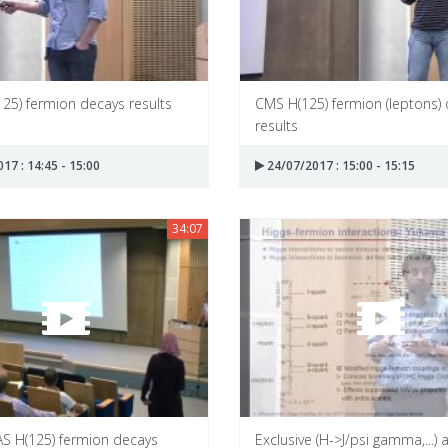
25) fermion decays results
CMS H(125) fermion (leptons)
results
17 : 14:45 - 15:00
24/07/2017 : 15:00 - 15:15
34:07
S H(125) fermion decays
Exclusive (H->J/psi gamma,...) 