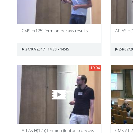
CMS H(125) fermion decays results
ATLAS H(1
24/07/2017 : 14:30 - 14:45
24/07/20
19:04
ATLAS H(125) fermion (leptons) decays
CMS ATLA