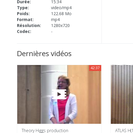
Durée:
15:34
Type:
video/mp4
Poids:
122.68 Mo
Format:
mp4
Résolution:
1280x720
Codec:
-
Dernières vidéos
42:37
Theory Higgs production
ATLAS H(