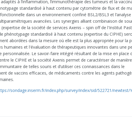
s adaptés à l’inflammation, l’immunothérapie des tumeurs et la vaccina
typage standardisé à haut contenu par cytométrie de flux et de ma
 fonctionnelle dans un environnement confiné BSL2/BSL3 et l’analyse
tiparamétriques avancées. Les synergies alliant combinaison de sour
expertise de la société de services Axenis – spin off de l'Institut Pas
e phénotypage standardisé à haut contenu (expertise du CIPHE) sero
ement abordées dans la mesure où elle est la plus appropriée pour la p
s humaines et l'évaluation de thérapeutiques innovantes dans une pe
 personnalisée. Le savoir-faire intégré résultant de la mise en place 
 entre le CIPHE et la société Axenis permet de caractériser de manièr
mmunitaire de telles souris et d’utiliser ces connaissances dans le
nt de vaccins efficaces, de médicaments contre les agents pathogèn
maines.
ttps://sondage.inserm.fr/index.php/survey/index/sid/522721/newtest/Y