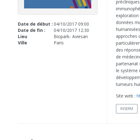
préclinique
immunophéno
exploration
données mul
Date de début :
04/10/2017 09:00
humanisées (
Date de fin :
04/10/2017 12:30
approches d
Lieu
Biopark- Aviesan
Ville
Paris
particulièr
des réponse
de médecine
partenariat
le système i
développeme
tumeurs hu
Site web :
h
INSERM