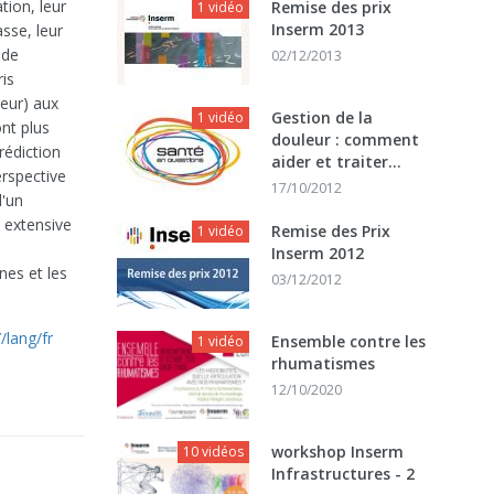
tion, leur
Remise des prix
1 vidéo
Inserm 2013
sse, leur
 de
02/12/2013
is
teur) aux
Gestion de la
1 vidéo
nt plus
douleur : comment
rédiction
aider et traiter...
rspective
17/10/2012
d'un
e extensive
Remise des Prix
1 vidéo
Inserm 2012
es et les
03/12/2012
/lang/fr
Ensemble contre les
1 vidéo
rhumatismes
12/10/2020
workshop Inserm
10 vidéos
Infrastructures - 2