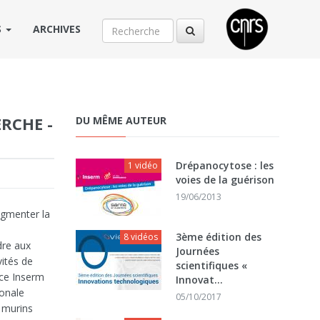
S
ARCHIVES
RCHE -
DU MÊME AUTEUR
Drépanocytose : les
1 vidéo
voies de la guérison
19/06/2013
ugmenter la
3ème édition des
8 vidéos
dre aux
Journées
vités de
scientifiques «
ce Inserm
Innovat...
ionale
05/10/2017
 murins