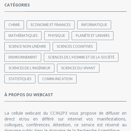
CATÉGORIES
CHIMIE
ECONOMIE ET FINANCES
INFORMATIQUE
MATHÉMATIQUES
PHYSIQUE
PLANÈTE ET UNIVERS
SCIENCE NON LINÉAIRE
SCIENCES COGNITIVES
ENVIRONNEMENT
SCIENCES DE L'HOMME ET DE LA SOCIÉTÉ
SCIENCES DE L'INGÉNIEUR
SCIENCES DU VIVANT
STATISTIQUES
COMMUNICATION
À PROPOS DU WEBCAST
La cellule webcast du CCIN2P3 vous propose de diffuser en
direct et/ou en différé sur internet vos manifestations,
colloques, conférences. Attention, ce service est réservé au
domaine public dans le domaine de la Recherche Scientifique.