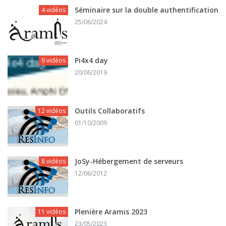
Séminaire sur la double authentification
4 vidéos
25/06/2024
Pi4x4 day
9 vidéos
20/06/2019
Outils Collaboratifs
12 vidéos
01/10/2009
JoSy-Hébergement de serveurs
8 vidéos
12/06/2012
Plenière Aramis 2023
11 vidéos
23/05/2023