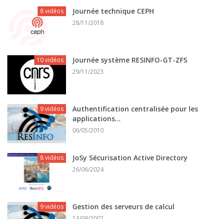
Journée technique CEPH
8 vidéos
28/11/2018
Journée système RESINFO-GT-ZFS
10 vidéos
29/11/2023
Authentification centralisée pour les
9 vidéos
applications...
06/05/2010
JoSy Sécurisation Active Directory
8 vidéos
26/06/2024
Gestion des serveurs de calcul
9 vidéos
13/09/2007