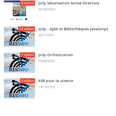
JoSy Sécurisation Active Directory
8 vidéos
26/06/2024
JoSy - AJAX et Bibliothèques JavaScript
13 vidéos
03/11/2011
JoSy Orchestration
7 vidéos
16/09/2022
ASR pour la science
9 vidéos
14/10/2010