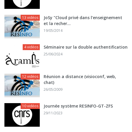
JoSy "Cloud privé dans l’enseignement
13 vidéos
et la recher...
19/05/2014
Séminaire sur la double authentification
4 vidéos
25/06/2024
Réunion a distance (visioconf, web,
12 vidéos
chat)
26/05/2009
Journée système RESINFO-GT-ZFS
10 vidéos
29/11/2023