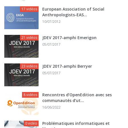
European Association of Social
17 vidéos
Anthropologists-EAS...
10/07/2012
JDEV 2017-amphi Emerigon
21 vidéos
05/07/2017
JDEV 2017-amphi Berryer
23 vidéos
05/07/2017
Rencontres d’OpenEdition avec ses
8 vidéos
communautés d’ut...
16/06/2022
Problématiques informatiques et
0 vidéo