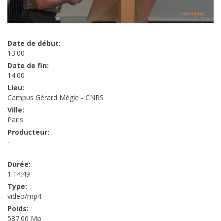
Date de début:
13:00
Date de fin:
14:00
Lieu:
Campus Gérard Mégie - CNRS
Ville:
Paris
Producteur:
-
Durée:
1:14:49
Type:
video/mp4
Poids:
587.06 Mo