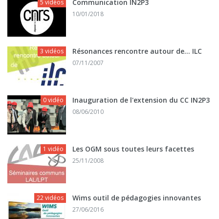
Communication IN2P3
5 vidéos
10/01/2018
Résonances rencontre autour de... ILC
3 vidéos
07/11/2007
Inauguration de l'extension du CC IN2P3
0 vidéo
08/06/2010
Les OGM sous toutes leurs facettes
1 vidéo
25/11/2008
Wims outil de pédagogies innovantes
22 vidéos
27/06/2016