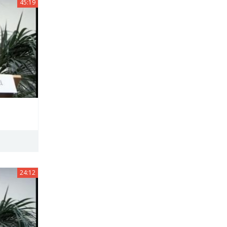
45:19
24:12