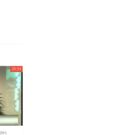
25:33
 des