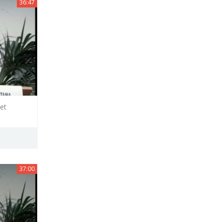
36:47
et
37:00