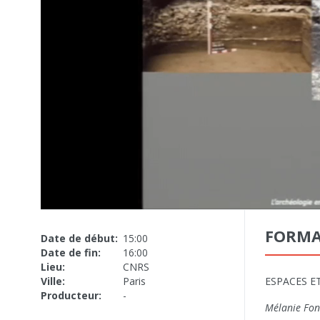
FORMA
Date de début:
15:00
Date de fin:
16:00
Lieu:
CNRS
Ville:
Paris
ESPACES ET
Producteur:
-
Mélanie Fon