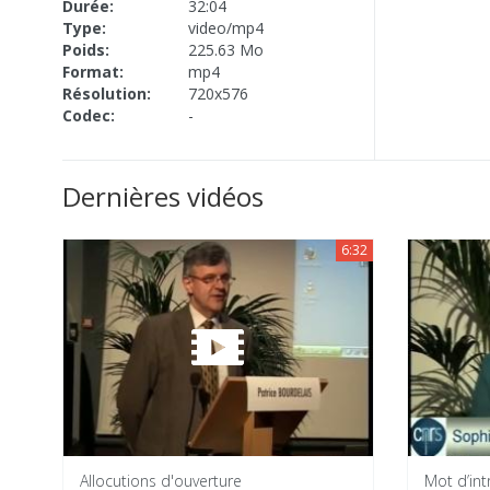
Durée:
32:04
Type:
video/mp4
Poids:
225.63 Mo
Format:
mp4
Résolution:
720x576
Codec:
-
Dernières vidéos
6:32
Allocutions d'ouverture
Mot d’in