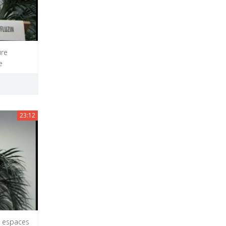
ure
e
23:12
s espaces