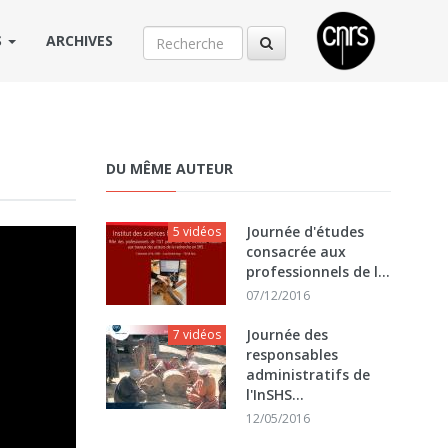
S
ARCHIVES
DU MÊME AUTEUR
Journée d'études
5 vidéos
consacrée aux
professionnels de l...
07/12/2016
Journée des
7 vidéos
responsables
administratifs de
l'InSHS...
12/05/2016