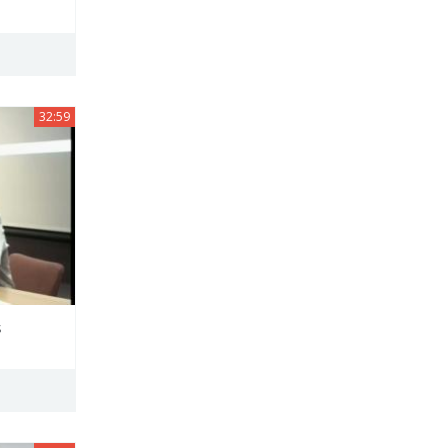
32:59
s