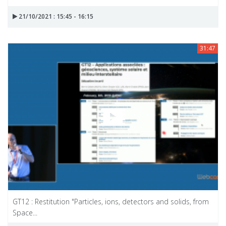
21/10/2021 : 15:45 - 16:15
31:47
GT12 : Restitution "Particles, ions, detectors and solids, from
Space...