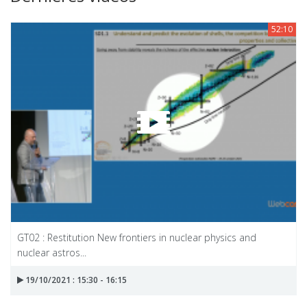
52:10
GT02 : Restitution New frontiers in nuclear physics and
nuclear astros...
19/10/2021 : 15:30 - 16:15