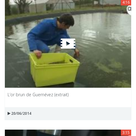
4:16
L’or brun de Guernévez (extrait)
20/06/2014
3:15