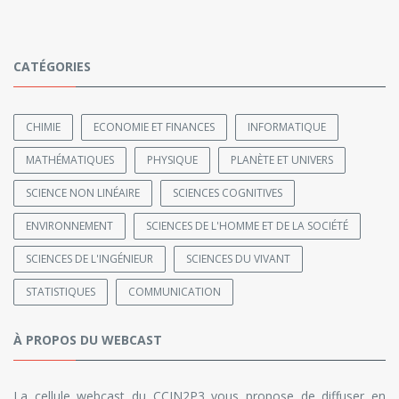
CATÉGORIES
CHIMIE
ECONOMIE ET FINANCES
INFORMATIQUE
MATHÉMATIQUES
PHYSIQUE
PLANÈTE ET UNIVERS
SCIENCE NON LINÉAIRE
SCIENCES COGNITIVES
ENVIRONNEMENT
SCIENCES DE L'HOMME ET DE LA SOCIÉTÉ
SCIENCES DE L'INGÉNIEUR
SCIENCES DU VIVANT
STATISTIQUES
COMMUNICATION
À PROPOS DU WEBCAST
La cellule webcast du CCIN2P3 vous propose de diffuser en