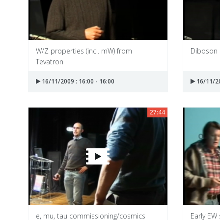
W/Z properties (incl. mW) from
Diboson 
Tevatron
16/11/2009 : 16:00 - 16:00
16/11/20
27:44
e, mu, tau commissioning/cosmics
Early EW 