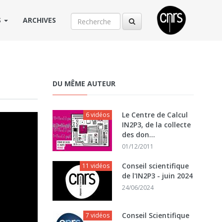
S
ARCHIVES
DU MÊME AUTEUR
Le Centre de Calcul
6 vidéos
IN2P3, de la collecte
des don...
01/12/2011
Conseil scientifique
11 vidéos
de l'IN2P3 - juin 2024
24/06/2024
Conseil Scientifique
7 vidéos