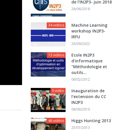
de l'IN2P3- juin 2018
28/06/2018
Machine Learning
34 vidéos
workshop IN2P3-
IRFU
26/09/2022
Ecole IN2P3
13 vidéos
d'informatique
"Méthodologie et
outils...
06/02/2012
Inauguration de
0 vidéo
l'extension du CC
IN2P3
08/06/2010
Higgs Hunting 2013
46 vidéos
25/07/2013