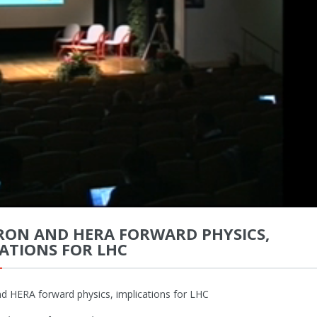
RON AND HERA FORWARD PHYSICS,
CATIONS FOR LHC
d HERA forward physics, implications for LHC