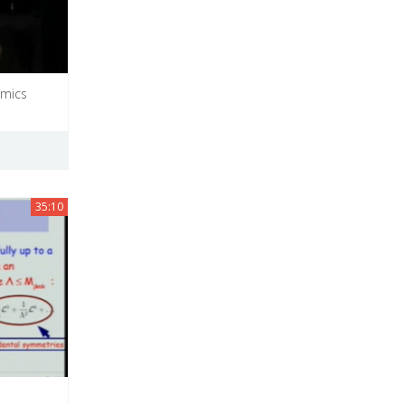
smics
35:10