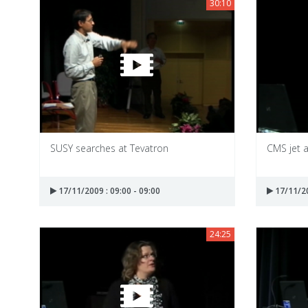
30:10
SUSY searches at Tevatron
CMS jet 
17/11/2009 : 09:00 - 09:00
17/11/20
24:25