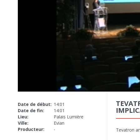
TEVAT
Date de début:
14:01
IMPLI
Date de fin:
14:01
Lieu:
Palais Lumière
Ville:
Evian
Producteur:
-
Tevatron an