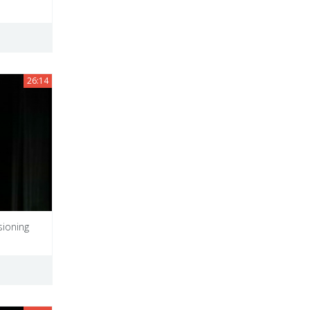
26:14
sioning