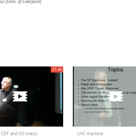
l (Univ. of Liverpool)
31:46
, CDF and D0 status
LHC machine