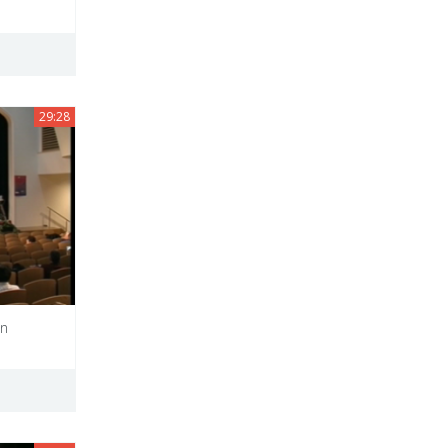
29:28
on