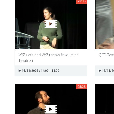
23:38
W/Z+jets and W/Z+heavy flavours at
QCD Teva
Tevatron
16/11/2009 : 14:00 - 14:00
16/11/20
25:28