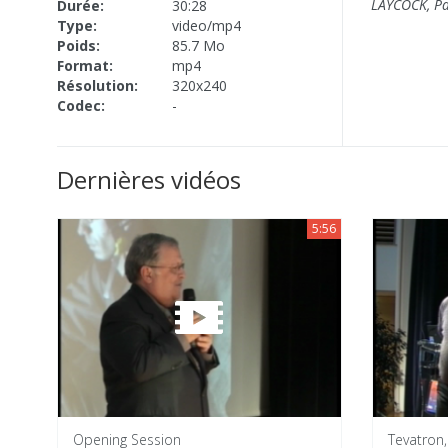
LAYCOCK, Pau
Durée:
30:28
Type:
video/mp4
Poids:
85.7 Mo
Format:
mp4
Résolution:
320x240
Codec:
-
Dernières vidéos
5:56
Opening Session
Tevatron