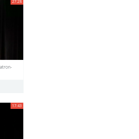
27:28
vatron-
17:43