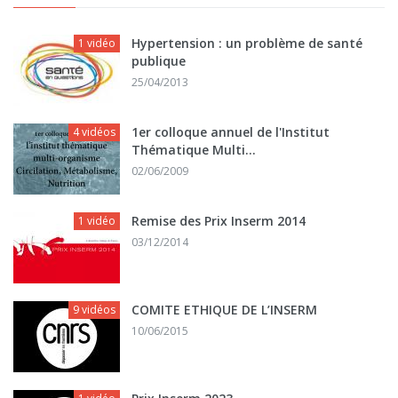
Hypertension : un problème de santé
1 vidéo
publique
25/04/2013
1er colloque annuel de l'Institut
4 vidéos
Thématique Multi...
02/06/2009
Remise des Prix Inserm 2014
1 vidéo
03/12/2014
COMITE ETHIQUE DE L’INSERM
9 vidéos
10/06/2015