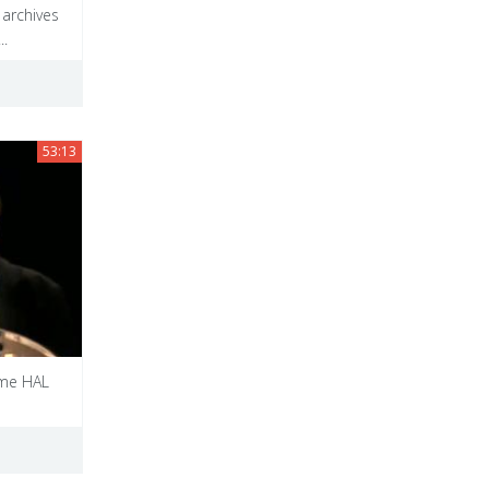
archives
..
53:13
rme HAL