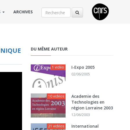
S
ARCHIVES
HNIQUE
DU MÊME AUTEUR
I-Expo 2005
1 vidéo
02/06/2005
Academie des
10 vidéos
Technologies en
région Lorraine 2003
12/06/2003
International
21 vidéos