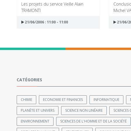
Les projets du service Veille Alain
Conclusi
TRAMONTI
Michel V
21/06/2006 : 11:00 - 11:00
21/06/20
CATÉGORIES
CHIMIE
ECONOMIE ET FINANCES
INFORMATIQUE
PLANÈTE ET UNIVERS
SCIENCE NON LINÉAIRE
SCIENCES 
ENVIRONNEMENT
SCIENCES DE L'HOMME ET DE LA SOCIÉTÉ