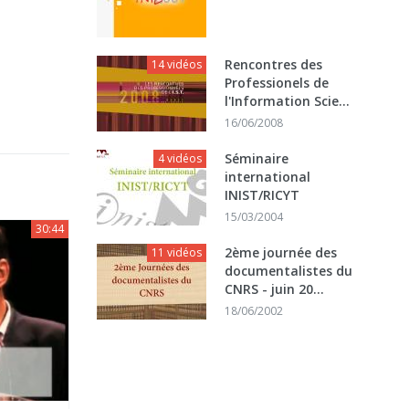
Rencontres des
14 vidéos
Professionels de
l'Information Scie...
16/06/2008
Séminaire
4 vidéos
international
INIST/RICYT
15/03/2004
30:44
2ème journée des
11 vidéos
documentalistes du
CNRS - juin 20...
18/06/2002