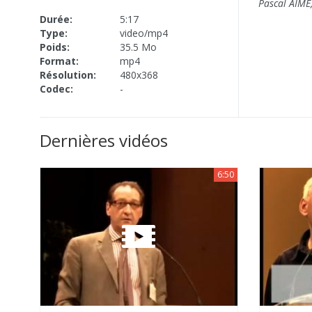
Pascal AIMÉ
Durée:
5:17
Type:
video/mp4
Poids:
35.5 Mo
Format:
mp4
Résolution:
480x368
Codec:
-
Dernières vidéos
6:50