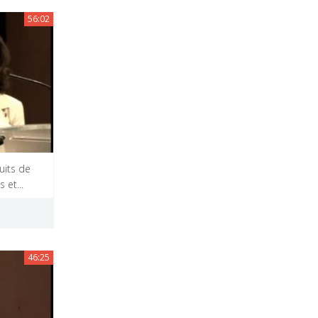
56:02
uits de
 et...
46:25