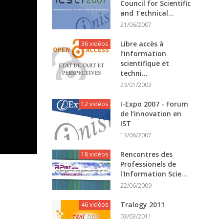
Council for Scientific
and Technical...
21/06/2007
Libre accès à
36 vidéos
l’information
scientifique et
techni...
23/01/2003
I-Expo 2007 - Forum
12 vidéos
de l’innovation en
IST
13/06/2007
Rencontres des
18 vidéos
Professionels de
l'Information Scie...
22/06/2009
Tralogy 2011
46 vidéos
03/03/2011