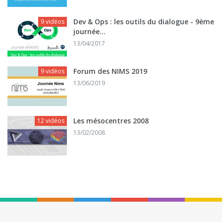
Dev & Ops : les outils du dialogue - 9ème
9 vidéos
journée...
13/04/2017
Forum des NIMS 2019
9 vidéos
13/06/2019
Les mésocentres 2008
12 vidéos
13/02/2008