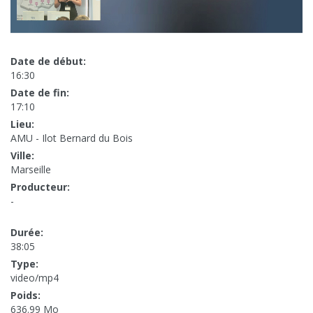
Date de début:
16:30
Date de fin:
17:10
Lieu:
AMU - Ilot Bernard du Bois
Ville:
Marseille
Producteur:
-
Durée:
38:05
Type:
video/mp4
Poids:
636.99 Mo