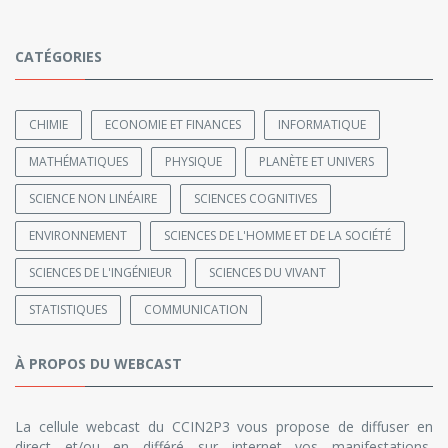
CATÉGORIES
CHIMIE
ECONOMIE ET FINANCES
INFORMATIQUE
MATHÉMATIQUES
PHYSIQUE
PLANÈTE ET UNIVERS
SCIENCE NON LINÉAIRE
SCIENCES COGNITIVES
ENVIRONNEMENT
SCIENCES DE L'HOMME ET DE LA SOCIÉTÉ
SCIENCES DE L'INGÉNIEUR
SCIENCES DU VIVANT
STATISTIQUES
COMMUNICATION
À PROPOS DU WEBCAST
La cellule webcast du CCIN2P3 vous propose de diffuser en
direct et/ou en différé sur internet vos manifestations,