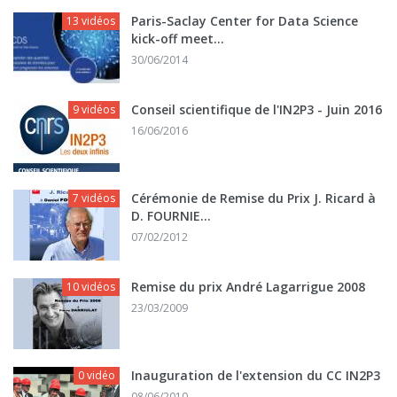
Paris-Saclay Center for Data Science
13 vidéos
kick-off meet...
30/06/2014
Conseil scientifique de l'IN2P3 - Juin 2016
9 vidéos
16/06/2016
Cérémonie de Remise du Prix J. Ricard à
7 vidéos
D. FOURNIE...
07/02/2012
Remise du prix André Lagarrigue 2008
10 vidéos
23/03/2009
Inauguration de l'extension du CC IN2P3
0 vidéo
08/06/2010