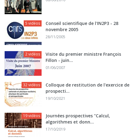
Conseil scientifique de l'IN2P3 - 28
5 vidéos
novembre 2005
28/11/2005
Visite du premier ministre François
2 vidéos
Fillon - juin...
01/06/2007
Colloque de restitution de l'exercice de
32 vidéos
prospecti...
19/10/2021
Journées prospectives "Calcul,
19 vidéos
algorithmes et donn...
17/10/2019