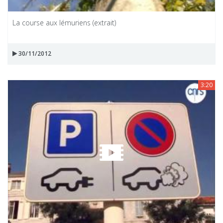
La course aux lémuriens (extrait)
30/11/2012
3:20