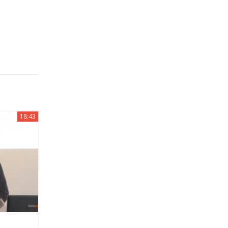
18:43
e