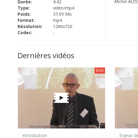
Michel ALES
Durée:
4:42
Type:
video/mp4
Poids:
37.09 Mo
Format:
mp4
Résolution:
1280x720
Codec:
-
Dernières vidéos
8:30
Introduction
Enjeux d