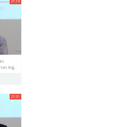
21:10
res
es ling...
21:31