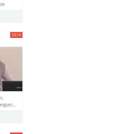
ole
39:16
es
angues...