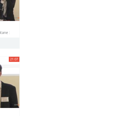
tane :
21:07