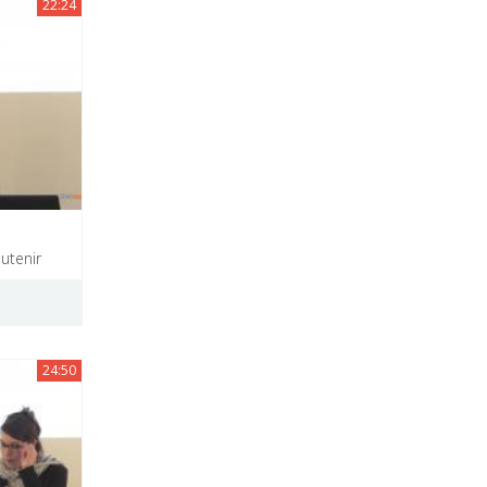
22:24
outenir
24:50