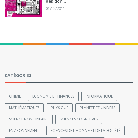
des don...
01/12/2011
CATÉGORIES
CHIMIE
ECONOMIE ET FINANCES
INFORMATIQUE
MATHÉMATIQUES
PHYSIQUE
PLANÈTE ET UNIVERS
SCIENCE NON LINÉAIRE
SCIENCES COGNITIVES
ENVIRONNEMENT
SCIENCES DE L'HOMME ET DE LA SOCIÉTÉ