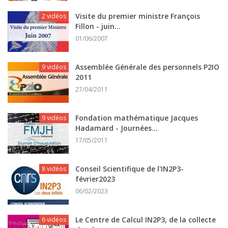
Visite du premier ministre François
2 vidéos
Fillon - juin...
01/06/2007
Assemblée Générale des personnels P2IO
9 vidéos
2011
27/04/2011
Fondation mathématique Jacques
9 vidéos
Hadamard - Journées...
17/05/2011
Conseil Scientifique de l'IN2P3-
8 vidéos
février2023
06/02/2023
Le Centre de Calcul IN2P3, de la collecte
6 vidéos