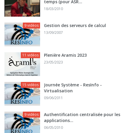
temps (pour ASR...
18/03/2010
Gestion des serveurs de calcul
9 vidéos
13/09/2007
Plenière Aramis 2023
11 vidéos
23/05/2023
Journée Système - ResInfo -
15 vidéos
Virtualisation
09/06/2011
Authentification centralisée pour les
9 vidéos
applications...
06/05/2010