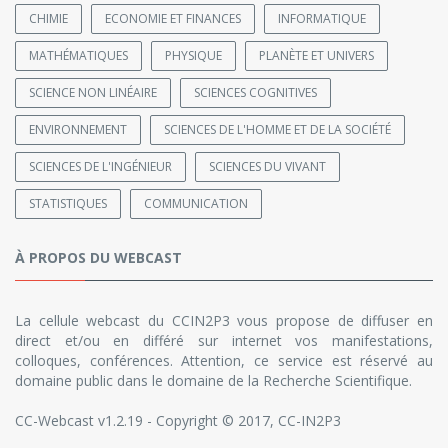
CHIMIE
ECONOMIE ET FINANCES
INFORMATIQUE
MATHÉMATIQUES
PHYSIQUE
PLANÈTE ET UNIVERS
SCIENCE NON LINÉAIRE
SCIENCES COGNITIVES
ENVIRONNEMENT
SCIENCES DE L'HOMME ET DE LA SOCIÉTÉ
SCIENCES DE L'INGÉNIEUR
SCIENCES DU VIVANT
STATISTIQUES
COMMUNICATION
À PROPOS DU WEBCAST
La cellule webcast du CCIN2P3 vous propose de diffuser en
direct et/ou en différé sur internet vos manifestations,
colloques, conférences. Attention, ce service est réservé au
domaine public dans le domaine de la Recherche Scientifique.
CC-Webcast v1.2.19 - Copyright © 2017, CC-IN2P3