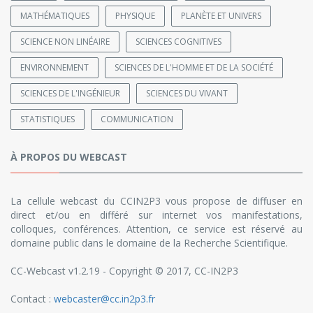
MATHÉMATIQUES
PHYSIQUE
PLANÈTE ET UNIVERS
SCIENCE NON LINÉAIRE
SCIENCES COGNITIVES
ENVIRONNEMENT
SCIENCES DE L'HOMME ET DE LA SOCIÉTÉ
SCIENCES DE L'INGÉNIEUR
SCIENCES DU VIVANT
STATISTIQUES
COMMUNICATION
À PROPOS DU WEBCAST
La cellule webcast du CCIN2P3 vous propose de diffuser en
direct et/ou en différé sur internet vos manifestations,
colloques, conférences. Attention, ce service est réservé au
domaine public dans le domaine de la Recherche Scientifique.
CC-Webcast v1.2.19 - Copyright © 2017, CC-IN2P3
Contact :
webcaster@cc.in2p3.fr