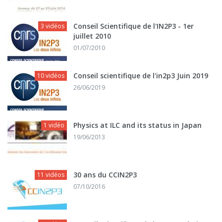
Conseil Scientifique de l'IN2P3 - 1er
3 vidéos
juillet 2010
01/07/2010
Conseil scientifique de l'in2p3 Juin 2019
10 vidéos
26/06/2019
Physics at ILC and its status in Japan
1 vidéo
19/06/2013
30 ans du CCIN2P3
11 vidéos
07/10/2016