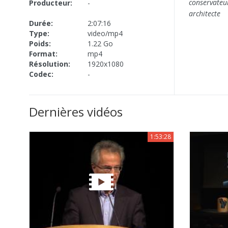
conservateu
Producteur:
-
architecte
Durée:
2:07:16
Type:
video/mp4
Poids:
1.22 Go
Format:
mp4
Résolution:
1920x1080
Codec:
-
Dernières vidéos
1:53:28