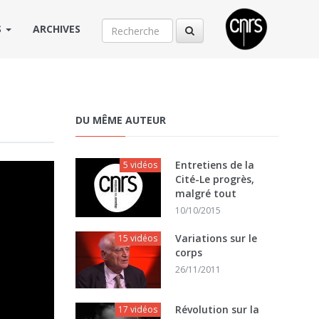
S
ARCHIVES
DU MÊME AUTEUR
Entretiens de la
5 vidéos
Cité-Le progrès,
malgré tout
10/10/2015
Variations sur le
15 vidéos
corps
26/11/2011
Révolution sur la
17 vidéos