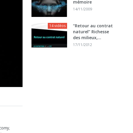
mémoire
14/11/2009
“Retour au contrat
14 vidéos
naturel” Richesse
des milieux,...
17/11/2012
acomy,