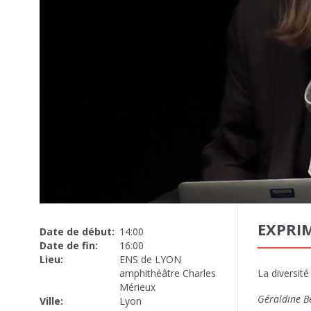
EXPRIM
Date de début:
14:00
Date de fin:
16:00
Lieu:
ENS de LYON
amphithéâtre Charles
La diversité
Mérieux
Géraldine Bé
Ville:
Lyon