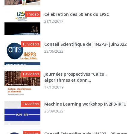
Célébration des 50 ans du LPSC
1 vidéo
21/12/2017
Conseil Scientifique de l'IN2P3- juin2022
13 vidéos
23/06/2022
Journées prospectives "Calcul,
19 vidéos
algorithmes et donn...
17/10/2019
Machine Learning workshop IN2P3-IRFU
34 vidéos
26/09/2022
Conseil Scientifique de l'IN2P3 - 29 mars
7 vidéos