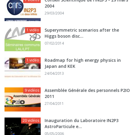
2004
29/03/2004
Superymmetric scenarios after the
1 vidéo
Higgs boson disc...
07/02/2014
Roadmap for high energy physics in
1 vidéo
Japan and KEK
24/04/2013
Assemblée Générale des personnels P2IO
9 vidéos
2011
27/04/2011
Inauguration du Laboratoire IN2P3
20 vidéos
AstroParticule e...
05/05/2006