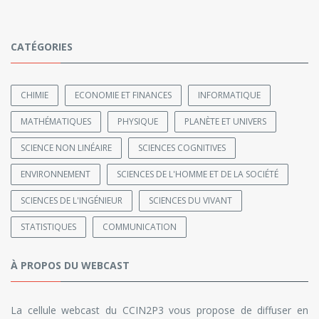
CATÉGORIES
CHIMIE
ECONOMIE ET FINANCES
INFORMATIQUE
MATHÉMATIQUES
PHYSIQUE
PLANÈTE ET UNIVERS
SCIENCE NON LINÉAIRE
SCIENCES COGNITIVES
ENVIRONNEMENT
SCIENCES DE L'HOMME ET DE LA SOCIÉTÉ
SCIENCES DE L'INGÉNIEUR
SCIENCES DU VIVANT
STATISTIQUES
COMMUNICATION
À PROPOS DU WEBCAST
La cellule webcast du CCIN2P3 vous propose de diffuser en