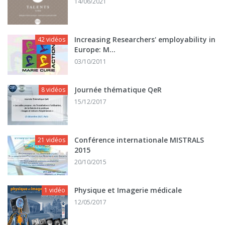
14/06/2021
Increasing Researchers' employability in
42 vidéos
Europe: M...
03/10/2011
Journée thématique QeR
8 vidéos
15/12/2017
Conférence internationale MISTRALS
21 vidéos
2015
20/10/2015
Physique et Imagerie médicale
1 vidéo
12/05/2017